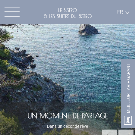
LE BISTRO
FR
& LES SUITES DU BISTRO
MEILLEUR TARIF GARANTI
UN MOMENT DE PARTAGE
LE BAR DU BISTRO
Découvrez le tout nouveau Bar-Restaurant Le Bistro
Dans un décor de rêve