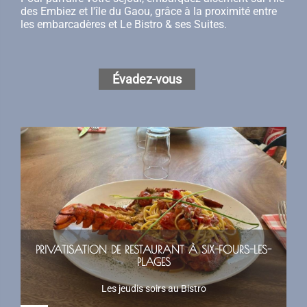
des Embiez et l'île du Gaou, grâce à la proximité entre
les embarcadères et Le Bistro & ses Suites.
Évadez-vous
PRIVATISATION DE RESTAURANT À SIX-FOURS-LES-
PLAGES
Les jeudis soirs au Bistro