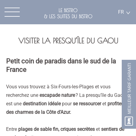
LE BISTRO
FR
& LES SUITES DU BISTRO
VISITER LA PRESQU’ÎLE DU GAOU
Petit coin de paradis dans le sud de la
MEILLEUR TARIF GARANTI
France
Vous vous trouvez à Six-Fours-les-Plages et vous
recherchez une
escapade nature
? La presqu’île du Gaou
est une
destination idéale
pour
se ressourcer
et
profiter
des charmes de la Côte d’Azur.
Entre
plages de sable fin, criques secrètes
et
sentiers de