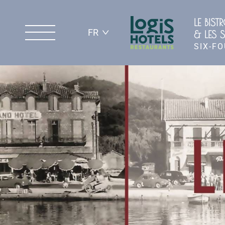
LE BIST
FR
& LES S
SIX-F